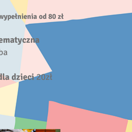
wypełnienia od 80 zł
tematyczna
ba
dla
dzieci
20zł