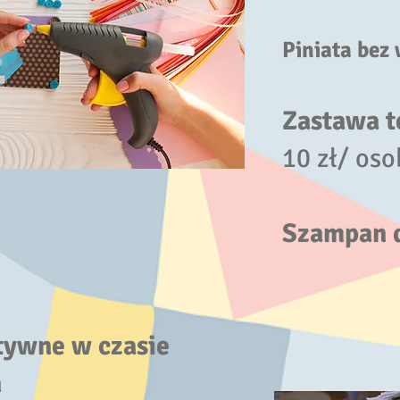
Piniata bez 
Zastawa 
10 zł/ oso
Szampan 
tywne w czasie
n