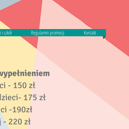
 i szkół
Regulamin promocji
Kontakt
 wypełnieniem
ci - 150 zł
zieci- 175 zł
ci -190zł
 - 220 zł