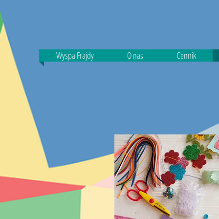
Wyspa Frajdy
O nas
Cennik