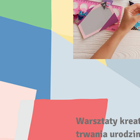
Warsztaty krea
trwania urodzi