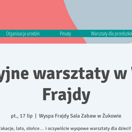
Organizacja urodzin
Piniaty
Warsztaty dla przedszkoli
jne warsztaty w
Frajdy
pt., 17 lip
  |  
Wyspa Frajdy Sala Zabaw w Żukowie
akacje, lato, słońce… i oczywiście wyspowe warsztaty dla dzieci!