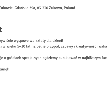
Żukowie, Gdańska 59a, 83-330 Żukowo, Poland
t
zywiście wyspowe warsztaty dla dzieci!
i w wieku 5–10 lat na pełne przygód, zabawy i kreatywności waka
cje o gościach specjalnych będziemy publikować w najbliższym fac
żungli