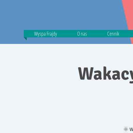
Wyspa Frajdy
O nas
Cennik
Wakacy
🌞 W