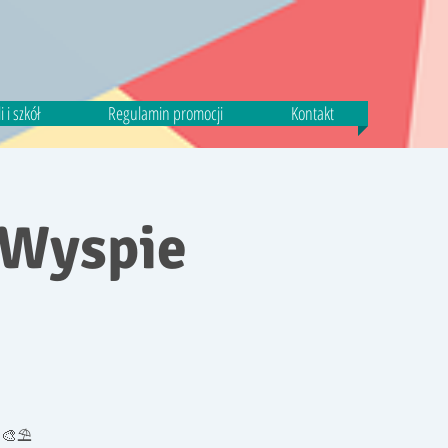
 i szkół
Regulamin promocji
Kontakt
 Wyspie
 🎨⛱️