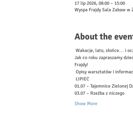
17 lip 2026, 08:00 – 15:00
Wyspa Frajdy Sala Zabaw w 
About the even
 Wakacje, lato, słońce… i oc
Jak co roku zapraszamy dziec
Frajdy!
 Opisy warsztatów i informa
 LIPIEC
01.07 – Tajemnice Zielonej D
03.07 – Rzeźba z niczego
Show More