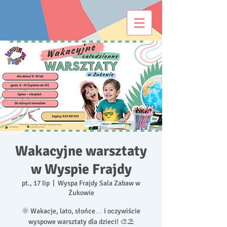
Wakacyjne warsztaty
w Wyspie Frajdy
pt., 17 lip
  |  
Wyspa Frajdy Sala Zabaw w
Żukowie
🌞 Wakacje, lato, słońce… i oczywiście
wyspowe warsztaty dla dzieci! 🎨⛱️