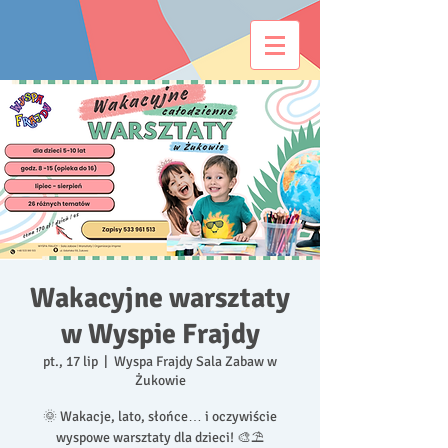
Wakacyjne warsztaty
w Wyspie Frajdy
pt., 17 lip
  |  
Wyspa Frajdy Sala Zabaw w
Żukowie
🌞 Wakacje, lato, słońce… i oczywiście
wyspowe warsztaty dla dzieci! 🎨⛱️